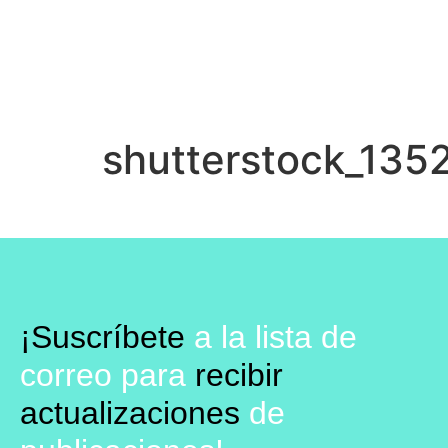
shutterstock_135
¡Suscríbete
a la lista de
correo para
recibir
actualizaciones
de