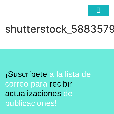
shutterstock_5883579
COMERCIO ELECTRÓ
¡Suscríbete
a la lista de
correo para
recibir
actualizaciones
de
publicaciones!