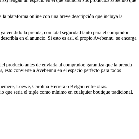
mas) tengan un espacio en el que anunciar sus productos sabiendo que
a la plataforma online con una breve descripción que incluya la
ya vendido la prenda, con total seguridad tanto para el comprador
describía en el anuncio. Si esto es así, el propio Avebennu se encarga
el producto antes de enviarla al comprador, garantiza que la prenda
s, esto convierte a Avebennu en el espacio perfecto para todos
emere, Loewe, Carolina Herrera o Bvlgari entre otras.
que sería el triple como mínimo en cualquier boutique tradicional,