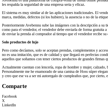
Avebennu es una plataforma de compra-venta de moda online pensada p
les respalda la seguridad de una empresa seria y eficaz.
El sistema es muy similar al de las aplicaciones tradicionales. El ve
marca, medidas, defectos (si los hubiere), la ausencia o no de la etiquet
Posteriormente Avebennu sube las imágenes con la descripción a su ti
como para el vendedor, el vendedor debe enviarla de forma gratuita a 
de enviar la prenda al comprador al tiempo que el vendedor recibe su 
Solo productos de lujo
Pero como decíamos, solo se aceptan prendas, complementos y accesori
no es una imitación, que es de calidad y que llegará en perfectas con
aquellos que soñamos con tener ciertos productos de grandes firmas q
Actualmente cuentan con lencería, ropa de hombre y mujer, calzado, 
Personalmente me he enamorado de una camisa de Hoss súper elegante,
y creo que ese va a ser mi autoregalo de cumpleaños que, por cierto, e
Comparte
Facebook
X
LinkedIn