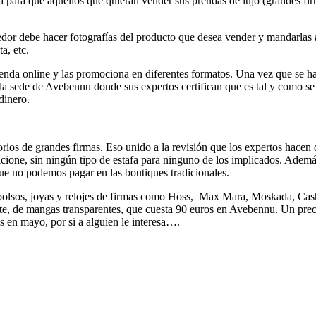
ara que aquellos que quieran vender sus prendas de lujo (grandes fir
ndedor debe hacer fotografías del producto que desea vender y mandarlas 
a, etc.
enda online y las promociona en diferentes formatos. Una vez que se ha
la sede de Avebennu donde sus expertos certifican que es tal y como se 
dinero.
os de grandes firmas. Eso unido a la revisión que los expertos hacen d
dicione, sin ningún tipo de estafa para ninguno de los implicados. Ademá
ue no podemos pagar en las boutiques tradicionales.
bolsos, joyas y relojes de firmas como Hoss, Max Mara, Moskada, Cash
 de mangas transparentes, que cuesta 90 euros en Avebennu. Un precio 
s en mayo, por si a alguien le interesa….