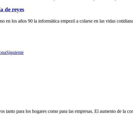
a de reyes
mo en los años 90 la informática empezó a colarse en las vidas cotidiana
lona
Siguiente
ivos tanto para los hogares como para las empresas. El aumento de la c