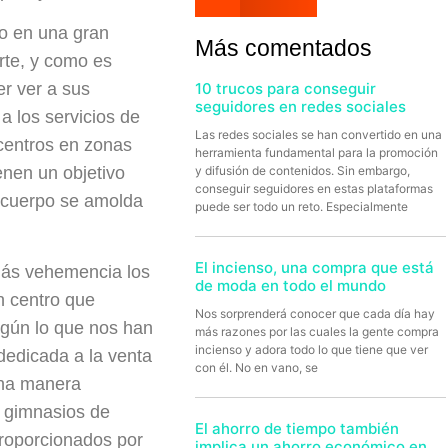
do en una gran
Más comentados
rte, y como es
10 trucos para conseguir
r ver a sus
seguidores en redes sociales
 a los servicios de
Las redes sociales se han convertido en una
 centros en zonas
herramienta fundamental para la promoción
y difusión de contenidos. Sin embargo,
enen un objetivo
conseguir seguidores en estas plataformas
u cuerpo se amolda
puede ser todo un reto. Especialmente
El incienso, una compra que está
más vehemencia los
de moda en todo el mundo
n centro que
Nos sorprenderá conocer que cada día hay
egún lo que nos han
más razones por las cuales la gente compra
incienso y adora todo lo que tiene que ver
dedicada a la venta
con él. No en vano, se
una manera
s gimnasios de
El ahorro de tiempo también
proporcionados por
implica un ahorro económico en