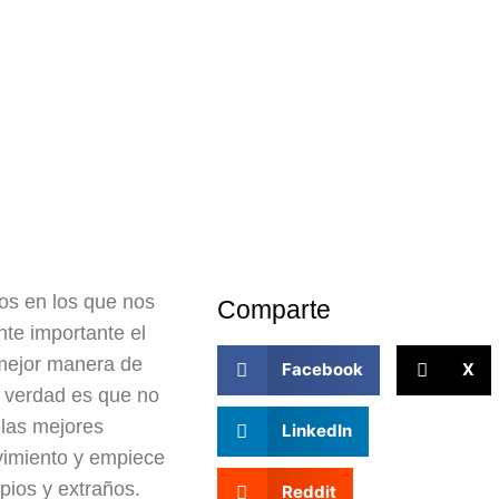
os en los que nos
Comparte
te importante el
 mejor manera de
Facebook
X
a verdad es que no
 las mejores
LinkedIn
vimiento y empiece
opios y extraños.
Reddit