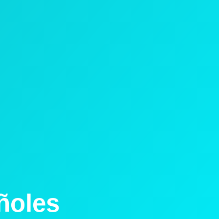
ñoles