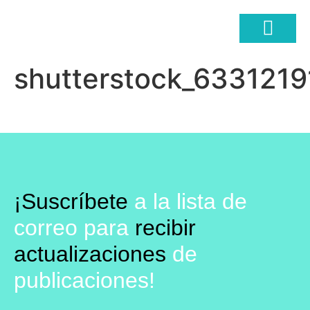
shutterstock_6331219
COMERCIO ELECTRÓ
¡Suscríbete
a la lista de
correo para
recibir
actualizaciones
de
publicaciones!