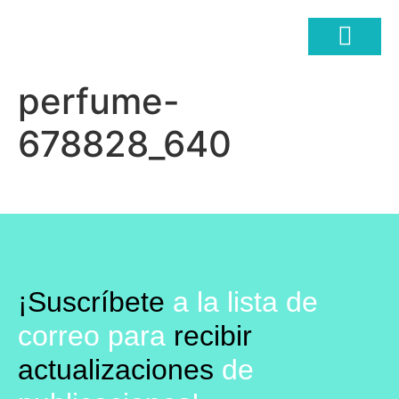
perfume-
COMERCIO ELECTRÓ
678828_640
¡Suscríbete
a la lista de
correo para
recibir
actualizaciones
de