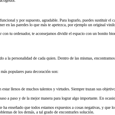
 acogedor.
, funcional y por supuesto, agradable. Para lograrlo, puedes sustituir e
er en las paredes lo que más te apetezca, por ejemplo un original vinilo
jar con tu ordenador, te aconsejamos dividir el espacio con un bonito bi
rdo a la personalidad de cada quien. Dentro de las mismas, encontramos 
 más populares para decoración son:
n estar llenos de muchos talentos y virtudes. Siempre trazan sus objeti
 paso a paso y de la mejor manera para lograr algo importante. En ocasi
 te ha enseñado que todos estamos expuestos a cosas negativas, y que lo
oblemas de los demás, a tal grado de encontrarles solución.