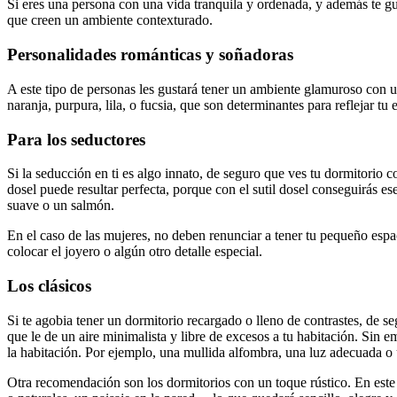
Si eres una persona con una vida tranquila y ordenada, y además te gus
que creen un ambiente contexturado.
Personalidades románticas y soñadoras
A este tipo de personas les gustará tener un ambiente glamuroso con un
naranja, purpura, lila, o fucsia, que son determinantes para reflejar tu e
Para los seductores
Si la seducción en ti es algo innato, de seguro que ves tu dormitorio 
dosel puede resultar perfecta, porque con el sutil dosel conseguirás e
suave o un salmón.
En el caso de las mujeres, no deben renunciar a tener tu pequeño esp
colocar el joyero o algún otro detalle especial.
Los clásicos
Si te agobia tener un dormitorio recargado o lleno de contrastes, de s
que le de un aire minimalista y libre de excesos a tu habitación. Sin 
la habitación. Por ejemplo, una mullida alfombra, una luz adecuada o 
Otra recomendación son los dormitorios con un
toque rústico. En este