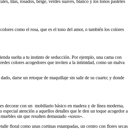
es, lilas, rosados, beige, verdes suaves, blanco y los tonos pasteles
colores como el rosa, que es el tono del amor, o también los colores
rienda suelta a tu instinto de seducción. Por ejemplo, una cama con
 paredes colores acogedores que inviten a la intimidad, como un malva
ado, darse un retoque de maquillaje sin salir de su cuarto; y donde
al es decorar con un mobiliario básico en madera y de línea moderna,
do especial atención a aquellos detalles que le den un toque acogedor a
os muebles sin que resulten demasiado «sosos».
etalle floral como unas cortinas estampadas, un centro con flores secas