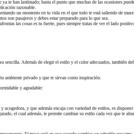
e ya te han lastimado; hasta el punto que muchas de las ocasiones puedes
plicación razonable.
imentando un momento en tu vida en el que todo te está saliendo de maravi
os son pasajeros y debes estar preparado para lo que sea.
 afrontas las cosas es tu fuerte, pues siempre tratas de ver el lado posit
ea sencilla. Además de elegir el estilo y el color adecuados, también d
tu ambiente privado y que te sirvan como inspiración.
formidable y agradable:
 acogedora, y que además encaja con variedad de estilos, es disponer de
urado, el cual además, te permite cambiar su estilo cada vez que te abur
esupuesto. El truco está en que cuando cambias un edredón por otro, la