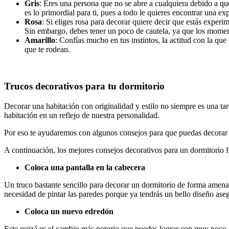
Gris
: Eres una persona que no se abre a cualquiera debido a qu
es lo primordial para ti, pues a todo le quieres encontrar una ex
Rosa
: Si eliges rosa para decorar quiere decir que estás exper
Sin embargo, debes tener un poco de cautela, ya que los moment
Amarillo
: Confías mucho en tus instintos, la actitud con la que
que te rodean.
Trucos decorativos para tu dormitorio
Decorar una habitación con originalidad y estilo no siempre es una tar
habitación en un reflejo de nuestra personalidad.
Por eso te ayudaremos con algunos consejos para que puedas decorar 
A continuación, los mejores consejos decorativos para un dormitorio 
Coloca una pantalla en la cabecera
Un truco bastante sencillo para decorar un dormitorio de forma amena y
necesidad de pintar las paredes porque ya tendrás un bello diseño aseg
Coloca un nuevo edredón
Este quizá es el cambio más notorio que puedes lograr con muy poco pr