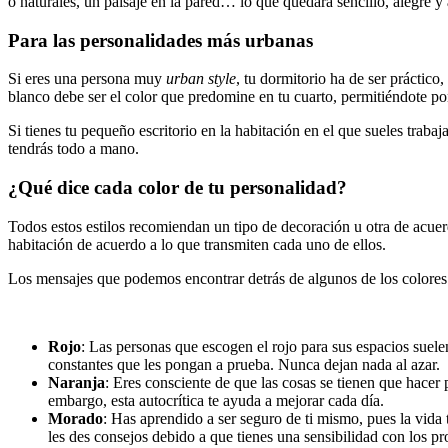
o naturales, un paisaje en la pared… lo que quedará sencillo, alegre y
Para las personalidades más urbanas
Si eres una persona muy
urban style
, tu dormitorio ha de ser práctico
blanco debe ser el color que predomine en tu cuarto, permitiéndote pon
Si tienes tu pequeño escritorio en la habitación en el que sueles traba
tendrás todo a mano.
¿Qué dice cada color de tu personalidad?
Todos estos estilos recomiendan un tipo de decoración u otra de acue
habitación de acuerdo a lo que transmiten cada uno de ellos.
Los mensajes que podemos encontrar detrás de algunos de los colores
Rojo
: Las personas que escogen el rojo para sus espacios suele
constantes que les pongan a prueba. Nunca dejan nada al azar.
Naranja
: Eres consciente de que las cosas se tienen que hacer
embargo, esta autocrítica te ayuda a mejorar cada día.
Morado
: Has aprendido a ser seguro de ti mismo, pues la vida
les des consejos debido a que tienes una sensibilidad con los pr