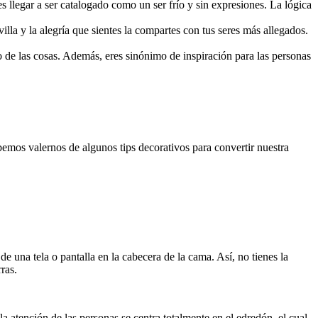
 llegar a ser catalogado como un ser frío y sin expresiones. La lógica
lla y la alegría que sientes la compartes con tus seres más allegados.
ivo de las cosas. Además, eres sinónimo de inspiración para las personas
ebemos valernos de algunos tips decorativos para convertir nuestra
 una tela o pantalla en la cabecera de la cama. Así, no tienes la
ras.
 atención de las personas se centra totalmente en el edredón, el cual