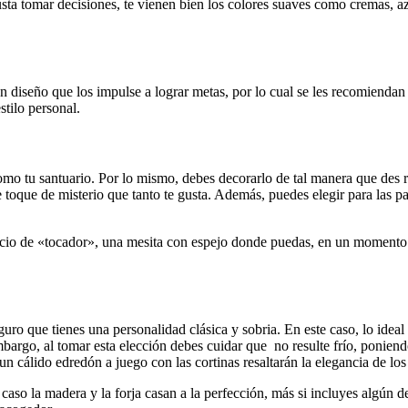
ta tomar decisiones, te vienen bien los colores suaves como cremas, azul
 diseño que los impulse a lograr metas, por lo cual se les recomiendan 
stilo personal.
como tu santuario. Por lo mismo, debes decorarlo de tal manera que des 
se toque de misterio que tanto te gusta. Además, puedes elegir para las
acio de «tocador», una mesita con espejo donde puedas, en un momento d
eguro que tienes una personalidad clásica y sobria. En este caso, lo ide
embargo, al tomar esta elección debes cuidar que no resulte frío, ponien
un cálido edredón a juego con las cortinas resaltarán la elegancia de l
 caso la madera y la forja casan a la perfección, más si incluyes algún d