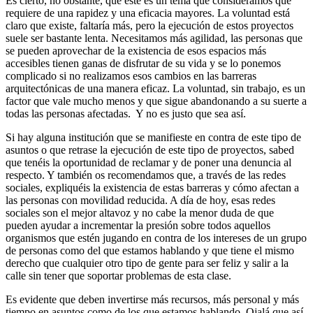
Es cierto, no obstante, que este es un tema que consideramos que
requiere de una rapidez y una eficacia mayores. La voluntad está
claro que existe, faltaría más, pero la ejecución de estos proyectos
suele ser bastante lenta. Necesitamos más agilidad, las personas que
se pueden aprovechar de la existencia de esos espacios más
accesibles tienen ganas de disfrutar de su vida y se lo ponemos
complicado si no realizamos esos cambios en las barreras
arquitectónicas de una manera eficaz. La voluntad, sin trabajo, es un
factor que vale mucho menos y que sigue abandonando a su suerte a
todas las personas afectadas. Y no es justo que sea así.
Si hay alguna institución que se manifieste en contra de este tipo de
asuntos o que retrase la ejecución de este tipo de proyectos, sabed
que tenéis la oportunidad de reclamar y de poner una denuncia al
respecto. Y también os recomendamos que, a través de las redes
sociales, expliquéis la existencia de estas barreras y cómo afectan a
las personas con movilidad reducida. A día de hoy, esas redes
sociales son el mejor altavoz y no cabe la menor duda de que
pueden ayudar a incrementar la presión sobre todos aquellos
organismos que estén jugando en contra de los intereses de un grupo
de personas como del que estamos hablando y que tiene el mismo
derecho que cualquier otro tipo de gente para ser feliz y salir a la
calle sin tener que soportar problemas de esta clase.
Es evidente que deben invertirse más recursos, más personal y más
tiempo en asuntos como de los que estamos hablando. Ojalá que así