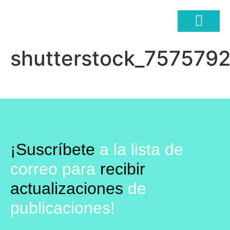
shutterstock_7575792
COMERCIO ELECTRÓ
¡Suscríbete
a la lista de
correo para
recibir
actualizaciones
de
publicaciones!