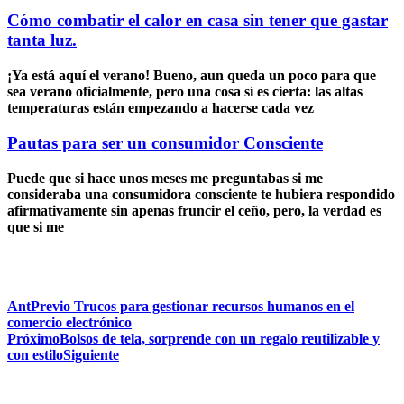
Cómo combatir el calor en casa sin tener que gastar
tanta luz.
¡Ya está aquí el verano! Bueno, aun queda un poco para que
sea verano oficialmente, pero una cosa sí es cierta: las altas
temperaturas están empezando a hacerse cada vez
Pautas para ser un consumidor Consciente
Puede que si hace unos meses me preguntabas si me
consideraba una consumidora consciente te hubiera respondido
afirmativamente sin apenas fruncir el ceño, pero, la verdad es
que si me
Ant
Previo
Trucos para gestionar recursos humanos en el
comercio electrónico
Próximo
Bolsos de tela, sorprende con un regalo reutilizable y
con estilo
Siguiente