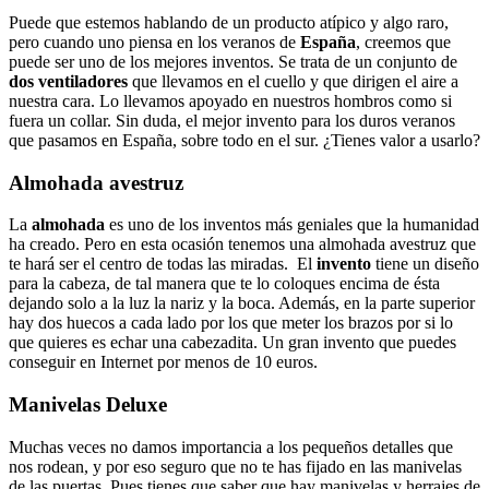
Puede que estemos hablando de un producto atípico y algo raro,
pero cuando uno piensa en los veranos de
España
, creemos que
puede ser uno de los mejores inventos. Se trata de un conjunto de
dos ventiladores
que llevamos en el cuello y que dirigen el aire a
nuestra cara. Lo llevamos apoyado en nuestros hombros como si
fuera un collar. Sin duda, el mejor invento para los duros veranos
que pasamos en España, sobre todo en el sur. ¿Tienes valor a usarlo?
Almohada avestruz
La
almohada
es uno de los inventos más geniales que la humanidad
ha creado. Pero en esta ocasión tenemos una almohada avestruz que
te hará ser el centro de todas las miradas. El
invento
tiene un diseño
para la cabeza, de tal manera que te lo coloques encima de ésta
dejando solo a la luz la nariz y la boca. Además, en la parte superior
hay dos huecos a cada lado por los que meter los brazos por si lo
que quieres es echar una cabezadita. Un gran invento que puedes
conseguir en Internet por menos de 10 euros.
Manivelas Deluxe
Muchas veces no damos importancia a los pequeños detalles que
nos rodean, y por eso seguro que no te has fijado en las manivelas
de las puertas. Pues tienes que saber que hay manivelas y herrajes de