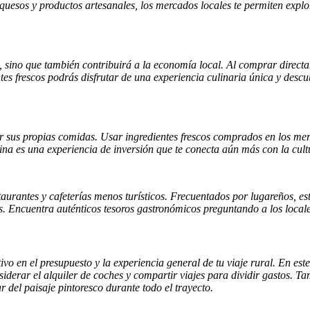
a quesos y productos artesanales, los mercados locales te permiten expl
, sino que también contribuirá a la economía local. Al comprar direc
ntes frescos podrás disfrutar de una experiencia culinaria única y des
r sus propias comidas. Usar ingredientes frescos comprados en los merc
ina es una experiencia de inversión que te conecta aún más con la cultu
estaurantes y cafeterías menos turísticos. Frecuentados por lugareños, e
. Encuentra auténticos tesoros gastronómicos preguntando a los local
ivo en el presupuesto y la experiencia general de tu viaje rural. En e
derar el alquiler de coches y compartir viajes para dividir gastos. Tam
r del paisaje pintoresco durante todo el trayecto.