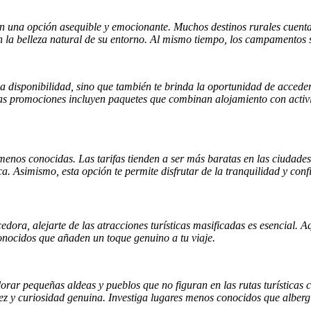
on una opción asequible y emocionante. Muchos destinos rurales cuent
n la belleza natural de su entorno. Al mismo tiempo, los campamentos 
za disponibilidad, sino que también te brinda la oportunidad de accede
nas promociones incluyen paquetes que combinan alojamiento con activ
 menos conocidas. Las tarifas tienden a ser más baratas en las ciudade
Asimismo, esta opción te permite disfrutar de la tranquilidad y confi
ora, alejarte de las atracciones turísticas masificadas es esencial. A
onocidos que añaden un toque genuino a tu viaje.
xplorar pequeñas aldeas y pueblos que no figuran en las rutas turístic
ez y curiosidad genuina. Investiga lugares menos conocidos que albergue