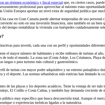
con un régimen económico y fiscal especial
que, en ciertos casos, puede
 asesoramiento profesional para aprovechar al máximo estas oportunidad
a la Unión Europea aportan un nivel extra de seguridad jurídica que much
. Una casa en Gran Canaria puede alternar temporadas de uso personal co
nvierte no solo en una inversión financiera, sino también en un bien qu
sto del tiempo rentabilizar la vivienda con huéspedes cuidadosamente se
r?
activas para invertir, cada una con un perfil y oportunidades diferentes 
ne el mayor número de habitantes y recibe millones de turistas al año, 
ntes de todo el mundo. La zona sur (Costa Adeje, Los Cristianos, Playa d
ias largas o para turismo más cultural y gastronómico.
l de turista con mayor poder adquisitivo y un entorno paisajístico único
eza y el deporte. Las normas urbanísticas más estrictas han limitado la 
es de las playas y los deportes acuáticos. Tiene la ventaja de ser más 
alejo, El Cotillo o Costa Calma, y también hay demanda creciente de nó
un público muy específico que busca desconexión total. Aunque el merc
outique o experiencias turísticas ligadas a la naturaleza.