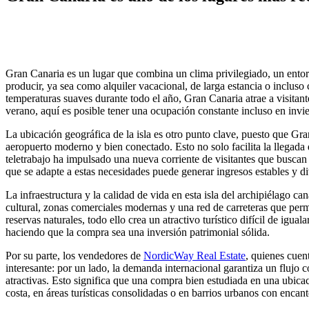
Gran Canaria es un lugar que combina un clima privilegiado, un entorn
producir, ya sea como alquiler vacacional, de larga estancia o incluso
temperaturas suaves durante todo el año, Gran Canaria atrae a visitant
verano, aquí es posible tener una ocupación constante incluso en invi
La ubicación geográfica de la isla es otro punto clave, puesto que Gra
aeropuerto moderno y bien conectado. Esto no solo facilita la llegada 
teletrabajo ha impulsado una nueva corriente de visitantes que buscan 
que se adapte a estas necesidades puede generar ingresos estables y di
La infraestructura y la calidad de vida en esta isla del archipiélago ca
cultural, zonas comerciales modernas y una red de carreteras que perm
reservas naturales, todo ello crea un atractivo turístico difícil de igu
haciendo que la compra sea una inversión patrimonial sólida.
Por su parte, los vendedores de
NordicWay Real Estate
, quienes cuen
interesante: por un lado, la demanda internacional garantiza un flujo c
atractivas. Esto significa que una compra bien estudiada en una ubicac
costa, en áreas turísticas consolidadas o en barrios urbanos con encant