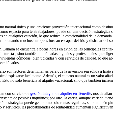
o natural único y una creciente proyección internacional como destino t
 como espacio para teletrabajadores, puede ser una decisión estratégica 
es en cualquier estación, lo que reduce la estacionalidad de la demanda
erno, cuando muchos europeos buscan escapar del frío y disfrutar del so
n Canaria se encuentra a pocas horas en avión de las principales capital
de turistas, sino también de nómadas digitales y profesionales que elige
viviendas cómodas, bien ubicadas y con servicios de calidad, lo que abr
versificados.
nario son factores determinantes para que la inversión sea sólida a largo 
ite desplazarse fácilmente. Además, el entorno natural es un valor aña
alar. Esto no solo beneficia al alquiler vacacional, sino que también incr
tan con servicio de
gestión integral de alquiler en Tenerife
, nos detalla
onstante de posibles inquilinos; por otro, la oferta, aunque variada, tie
ión estratégica puede generar no solo rentas regulares, sino también plu
o y servicios, las probabilidades de rentabilidad aumentan significativa