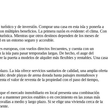
urístico y de inversión. Comprar una casa en esta isla y ponerla a
con múltiples beneficios. La primera razón es evidente: el clima. Con
 turística. Mientras que otros destinos dependen de los meses de
l en un entorno seguro y accesible.
es europeas, con vuelos directos frecuentes, y cuenta con un
n la isla para pasar temporadas largas. De hecho, el auge del
e la puerta a modelos de alquiler más flexibles y rentables. Una casa
plazo. La isla ofrece servicios sanitarios de calidad, una amplia oferta
dido: desde playas de arena dorada hasta paisajes montañosos y
ementa el valor de reventa de la propiedad con el paso del tiempo,
n que el mercado inmobiliario en local presenta una combinación
nde a mantener precios estables o en crecimiento en las zonas más
svalías a medio y largo plazo. Si se elige una vivienda cerca de la
mente.