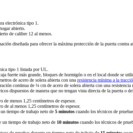
a electrónica tipo 1.
hogar abierto.
ierto de calibre 12 al menos.
inación diseñada para ofrecer la máxima protección de la puerta contra
ica tipo 1 listada por UL.
aja fuerte más grande, bloques de hormigón o en el local donde se utili
metros de acero de solera abierta con una
resistencia mínima a la tracci
ración continua de ¼ cm de acero de solera abierta con una resistencia 
icos dispuestos de manera que no tengan vista directa de la puerta o d
ro de menos 1,25 centímetros de espesor.
o de al menos 1,25 centímetros de espesor.
e un tiempo de trabajo neto de
5 minutos
cuando los técnicos de pruebas
te un tiempo de trabajo neto de
10 minutos
cuando los técnicos de prueb
cnicos de pruebas durante un tiempo neto de trabajo de
15 minutos
cuand