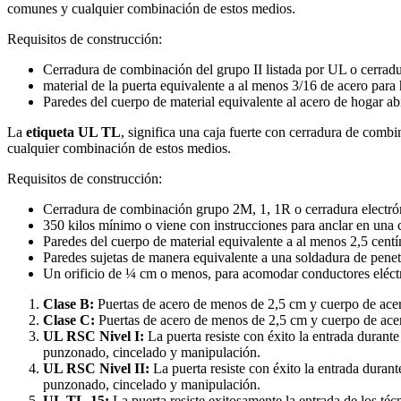
comunes y cualquier combinación de estos medios.
Requisitos de construcción:
Cerradura de combinación del grupo II listada por UL o cerradur
material de la puerta equivalente a al menos 3/16 de acero para 
Paredes del cuerpo de material equivalente al acero de hogar ab
La
etiqueta UL TL
, significa una caja fuerte con cerradura de comb
cualquier combinación de estos medios.
Requisitos de construcción:
Cerradura de combinación grupo 2M, 1, 1R o cerradura electrón
350 kilos mínimo o viene con instrucciones para anclar en una c
Paredes del cuerpo de material equivalente a al menos 2,5 centí
Paredes sujetas de manera equivalente a una soldadura de penet
Un orificio de ¼ cm o menos, para acomodar conductores eléctr
Clase B:
Puertas de acero de menos de 2,5 cm y cuerpo de ace
Clase C:
Puertas de acero de menos de 2,5 cm y cuerpo de acer
UL RSC Nivel I:
La puerta resiste con éxito la entrada durant
punzonado, cincelado y manipulación.
UL RSC Nivel II:
La puerta resiste con éxito la entrada duran
punzonado, cincelado y manipulación.
UL TL-15:
La puerta resiste exitosamente la entrada de los té