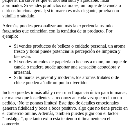
paquete. La clave es que el olor sea sutil y agradable, nada
abrumador. Si vendes productos naturales, un toque de lavanda o
cítricos funciona genial; si tu marca es más elegante, prueba con
vainilla o sándalo.
Además, puedes personalizar aún más la experiencia usando
fragancias que coincidan con la temática de tu producto. Por
ejemplo:
Si vendes productos de belleza o cuidado personal, un aroma
fresco y floral puede potenciar la percepción de limpieza y
bienestar.
Si vendes artículos de papelería o hechos a mano, un toque de
canela o madera puede aportar una sensación acogedora y
artesanal.
Si tu marca es juvenil y moderna, los aromas frutales o de
chicle pueden añadir un punto divertido.
Incluso puedes ir más allá y crear una fragancia única para tu marca,
de manera que los clientes la reconozcan cada vez que reciban un
pedido, ¡No te pongas límites! Este tipo de detalles emocionales
generan fidelidad y boca a boca positivo, algo que no tiene precio en
el comercio online. Además, también puedes jugar con el factor
“nostalgia”, que tanto éxito está teniendo últimamente en el
comercio.