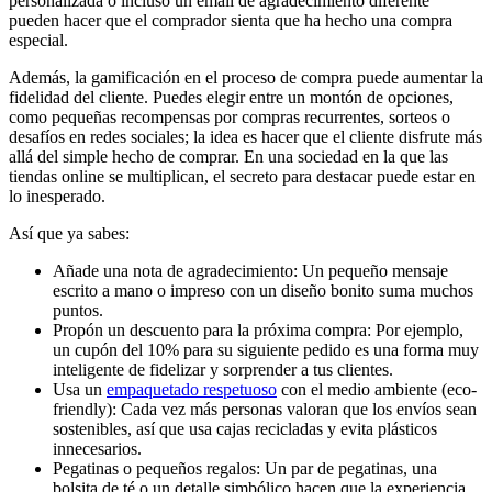
personalizada o incluso un email de agradecimiento diferente
pueden hacer que el comprador sienta que ha hecho una compra
especial.
Además, la gamificación en el proceso de compra puede aumentar la
fidelidad del cliente. Puedes elegir entre un montón de opciones,
como pequeñas recompensas por compras recurrentes, sorteos o
desafíos en redes sociales; la idea es hacer que el cliente disfrute más
allá del simple hecho de comprar. En una sociedad en la que las
tiendas online se multiplican, el secreto para destacar puede estar en
lo inesperado.
Así que ya sabes:
Añade una nota de agradecimiento: Un pequeño mensaje
escrito a mano o impreso con un diseño bonito suma muchos
puntos.
Propón un descuento para la próxima compra: Por ejemplo,
un cupón del 10% para su siguiente pedido es una forma muy
inteligente de fidelizar y sorprender a tus clientes.
Usa un
empaquetado respetuoso
con el medio ambiente (eco-
friendly): Cada vez más personas valoran que los envíos sean
sostenibles, así que usa cajas recicladas y evita plásticos
innecesarios.
Pegatinas o pequeños regalos: Un par de pegatinas, una
bolsita de té o un detalle simbólico hacen que la experiencia