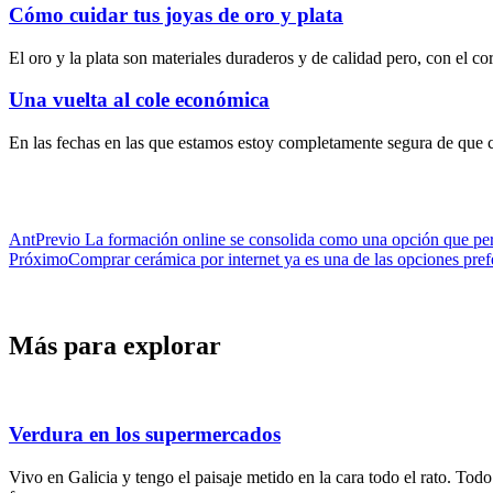
Cómo cuidar tus joyas de oro y plata
El oro y la plata son materiales duraderos y de calidad pero, con el c
Una vuelta al cole económica
En las fechas en las que estamos estoy completamente segura de que cas
Ant
Previo
La formación online se consolida como una opción que per
Próximo
Comprar cerámica por internet ya es una de las opciones pref
Más para explorar
Verdura en los supermercados
Vivo en Galicia y tengo el paisaje metido en la cara todo el rato. To