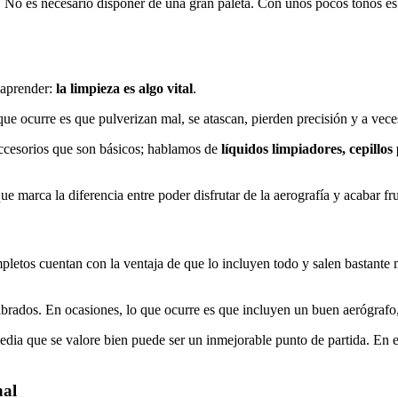
. No es necesario disponer de una gran paleta. Con unos pocos tonos es
 aprender:
la limpieza es algo vital
.
que ocurre es que pulverizan mal, se atascan, pierden precisión y a vec
accesorios que son básicos; hablamos de
líquidos limpiadores, cepillo
 marca la diferencia entre poder disfrutar de la aerografía y acabar fru
mpletos cuentan con la ventaja de que lo incluyen todo y salen bastant
ibrados. En ocasiones, lo que ocurre es que incluyen un buen aerógrafo,
dia que se valore bien puede ser un inmejorable punto de partida. En e
nal