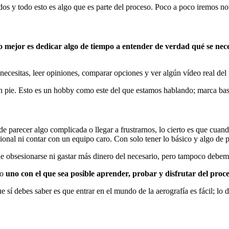
dos y todo esto es algo que es parte del proceso. Poco a poco iremos no
 mejor es dedicar algo de tiempo a entender de verdad qué se nec
ecesitas, leer opiniones, comparar opciones y ver algún vídeo real del
n pie. Esto es un hobby como este del que estamos hablando; marca bast
de parecer algo complicada o llegar a frustrarnos, lo cierto es que cuan
ional ni contar con un equipo caro. Con solo tener lo básico y algo de pr
ue obsesionarse ni gastar más dinero del necesario, pero tampoco debem
no
uno con el que sea posible aprender, probar y disfrutar del proc
 sí debes saber es que entrar en el mundo de la aerografía es fácil; lo di