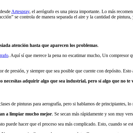
 desde
Artespray
, el aerógrafo es una pieza importante. Lo más recome
ión” se controla de manera separada el aire y la cantidad de pintura, y c
asiada atención hasta que aparecen los problemas
.
grafo
. Aquí sí que merece la pena no escatimar mucho, Un compresor que
 de presión, y siempre que sea posible que cuente con depósito. Esto ay
 necesitas adquirir algo que sea industrial, pero sí algo que no te 
ases de pinturas para aerografía, pero si hablamos de principiantes, lo 
 van a limpiar mucho mejor
. Se secan más rápidamente y son muy versá
sto puede hacer que el proceso sea más complicado. Esto, cuando se est